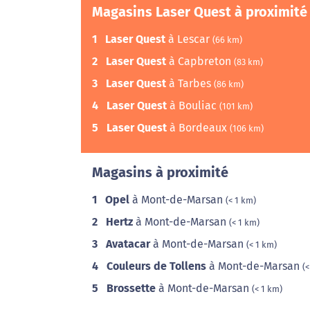
Magasins Laser Quest à proximité
1
Laser Quest
à Lescar
(66 km)
2
Laser Quest
à Capbreton
(83 km)
3
Laser Quest
à Tarbes
(86 km)
4
Laser Quest
à Bouliac
(101 km)
5
Laser Quest
à Bordeaux
(106 km)
Magasins à proximité
1
Opel
à Mont-de-Marsan
(< 1 km)
2
Hertz
à Mont-de-Marsan
(< 1 km)
3
Avatacar
à Mont-de-Marsan
(< 1 km)
4
Couleurs de Tollens
à Mont-de-Marsan
(<
5
Brossette
à Mont-de-Marsan
(< 1 km)