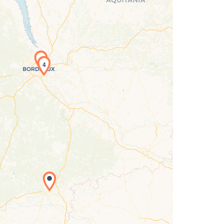
5
4
rgement de la carte en cours...