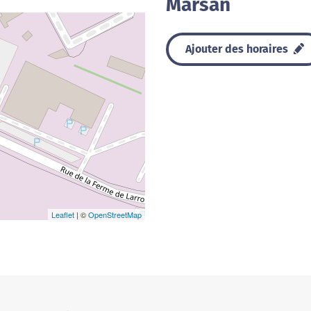
Marsan
Ajouter des horaires
Leaflet
| ©
OpenStreetMap