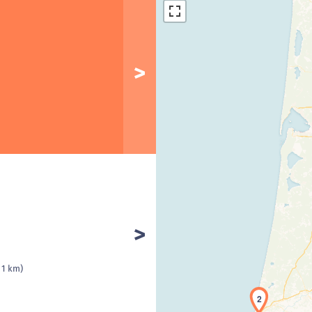
Cha
 1 km)
2