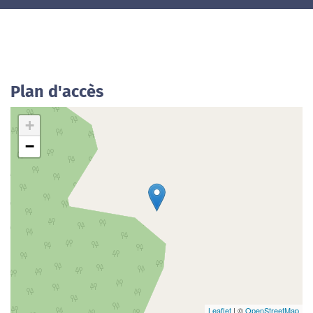
Plan d'accès
+
−
Leaflet
| ©
OpenStreetMap