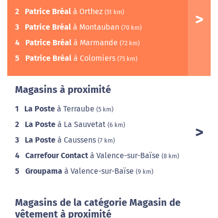
2
Patrice Bréal
à Orthez
(51 km)
3
Patrice Bréal
à Montauban
(70 km)
4
Patrice Bréal
à Marmande
(72 km)
5
Patrice Bréal
à Colomiers
(75 km)
Magasins à proximité
1
La Poste
à Terraube
(5 km)
2
La Poste
à La Sauvetat
(6 km)
3
La Poste
à Caussens
(7 km)
4
Carrefour Contact
à Valence-sur-Baïse
(8 km)
5
Groupama
à Valence-sur-Baïse
(9 km)
Magasins de la catégorie Magasin de
vêtement à proximité