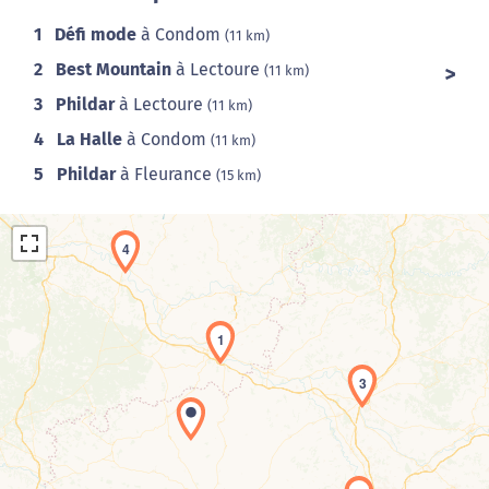
1
Défi mode
à Condom
(11 km)
2
Best Mountain
à Lectoure
(11 km)
3
Phildar
à Lectoure
(11 km)
4
La Halle
à Condom
(11 km)
5
Phildar
à Fleurance
(15 km)
4
1
3
Chargement de la carte en cours...