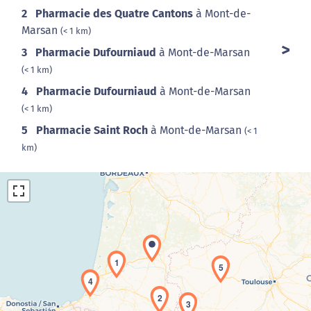
2
Pharmacie des Quatre Cantons
à Mont-de-
Marsan
(< 1 km)
3
Pharmacie Dufourniaud
à Mont-de-Marsan
(< 1 km)
4
Pharmacie Dufourniaud
à Mont-de-Marsan
(< 1 km)
5
Pharmacie Saint Roch
à Mont-de-Marsan
(< 1
km)
1
5
4
Chargement de la carte en cours...
2
3