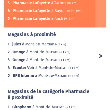
3
Pharmacie Lafayette
à Tarbes
(87 km)
4
Pharmacie Lafayette
à Bayonne
(90 km)
5
Pharmacie Lafayette
à Auch
(92 km)
Magasins à proximité
1
jules
à Mont-de-Marsan
(< 1 km)
2
Orange
à Mont-de-Marsan
(< 1 km)
3
Orange
à Mont-de-Marsan
(< 1 km)
4
Ecouter Voir
à Mont-de-Marsan
(< 1 km)
5
BPS Interim
à Mont-de-Marsan
(< 1 km)
Magasins de la catégorie Pharmacie
à proximité
1
Giropharm
à Mont-de-Marsan
(< 1 km)