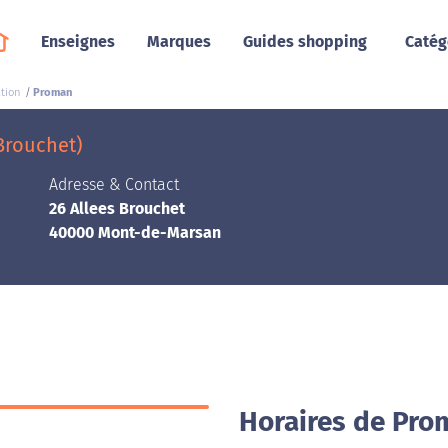
Enseignes
Marques
Guides shopping
Catég
tion
Proman
Brouchet)
Adresse & Contact
26 Allees Brouchet
40000 Mont-de-Marsan
Horaires de Pr