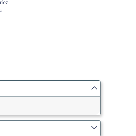
riez
a