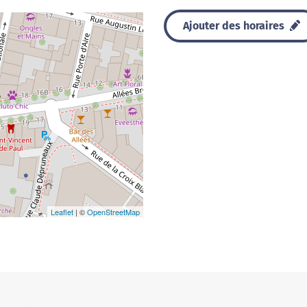
Ajouter des horaires
Leaflet
| ©
OpenStreetMap