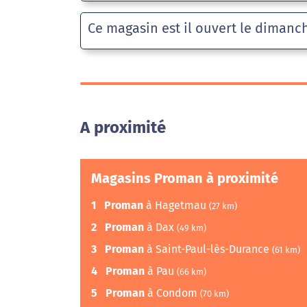
Ce magasin est il ouvert le dimanc
A proximité
Magasins Proman à proximité
1
Proman
à Hagetmau
(27 km)
2
Proman
à Dax
(49 km)
3
Proman
à Saint-Paul-lès-Durance
(61 km)
4
Proman
à Pau
(66 km)
5
Proman
à Condom
(70 km)