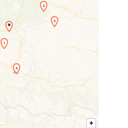
3
5
rgement de la carte en cours...
1
4
+