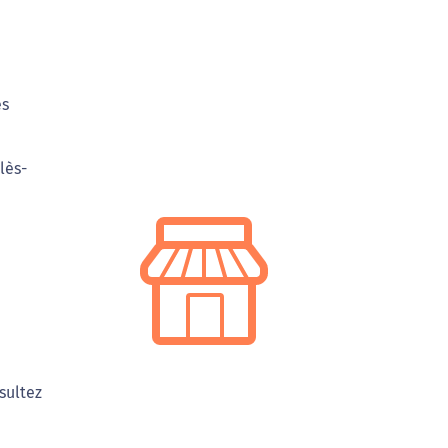
es
lès-
sultez