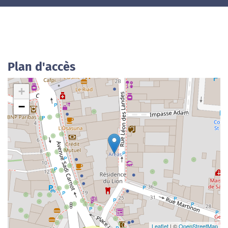
Plan d'accès
+
−
Leaflet
| ©
OpenStreetMap