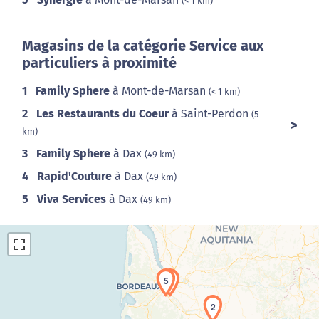
(< 1 km)
Magasins de la catégorie Service aux
particuliers à proximité
1
Family Sphere
à Mont-de-Marsan
(< 1 km)
2
Les Restaurants du Coeur
à Saint-Perdon
(5
km)
3
Family Sphere
à Dax
(49 km)
4
Rapid'Couture
à Dax
(49 km)
5
Viva Services
à Dax
(49 km)
5
4
2