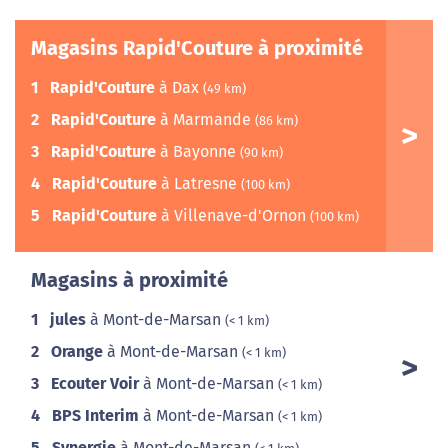
Magasins Rapid'Couture à proximité
1
Rapid'Couture
à Dax
(49 km)
2
Rapid'Couture
à Marmande
(86 km)
3
Rapid'Couture
à Bayonne
(90 km)
4
Rapid'Couture
à Latresne
(100 km)
5
Rapid'Couture
à Villenave-d'Ornon
(100 km)
Magasins à proximité
1
jules
à Mont-de-Marsan
(< 1 km)
2
Orange
à Mont-de-Marsan
(< 1 km)
3
Ecouter Voir
à Mont-de-Marsan
(< 1 km)
4
BPS Interim
à Mont-de-Marsan
(< 1 km)
5
Synergie
à Mont-de-Marsan