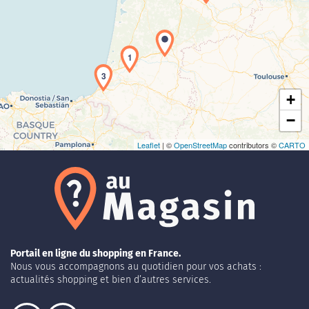
Chargement de la carte en cours...
1
3
+
−
Leaflet
| ©
OpenStreetMap
contributors ©
CARTO
Portail en ligne du shopping en France.
Nous vous accompagnons au quotidien pour vos achats :
actualités shopping et bien d’autres services.