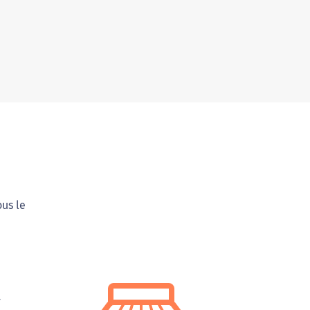
ous le
-