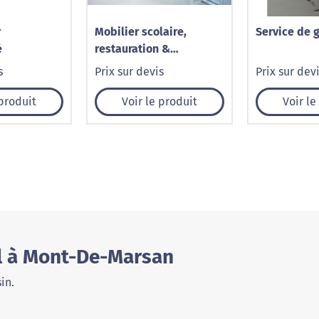
r
Mobilier scolaire,
Service de g
é
restauration &
collectivités –
s
Prix sur devis
Prix sur dev
Fonctionnel & durable
par Cognet Agencement
 produit
Voir le produit
Voir le
l à Mont-De-Marsan
in.