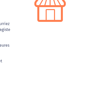
urriez
agiste
heures
et