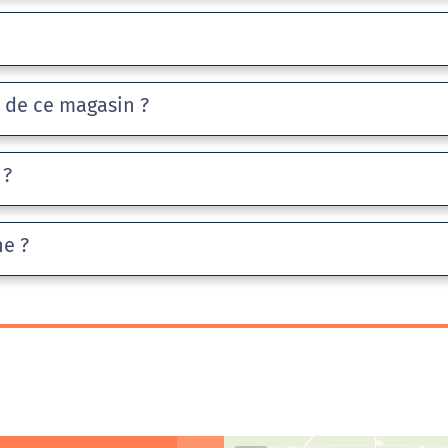
e de ce magasin ?
 ?
he ?