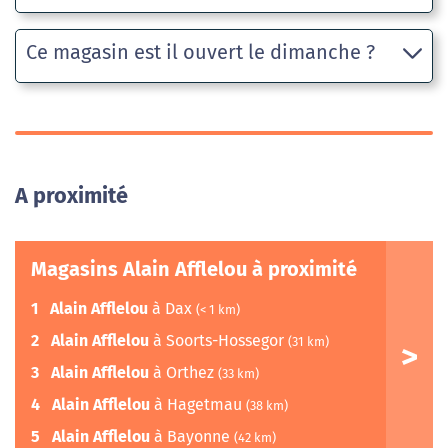
Ce magasin est il ouvert le dimanche ?
A proximité
Magasins Alain Afflelou à proximité
1
Alain Afflelou
à Dax
(< 1 km)
2
Alain Afflelou
à Soorts-Hossegor
(31 km)
3
Alain Afflelou
à Orthez
(33 km)
4
Alain Afflelou
à Hagetmau
(38 km)
5
Alain Afflelou
à Bayonne
(42 km)