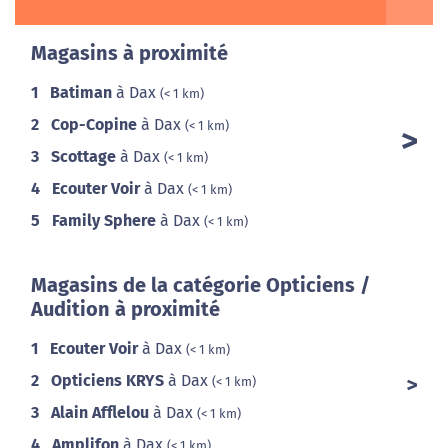
Magasins à proximité
1
Batiman
à Dax
(< 1 km)
2
Cop-Copine
à Dax
(< 1 km)
3
Scottage
à Dax
(< 1 km)
4
Ecouter Voir
à Dax
(< 1 km)
5
Family Sphere
à Dax
(< 1 km)
Magasins de la catégorie Opticiens /
Audition à proximité
1
Ecouter Voir
à Dax
(< 1 km)
2
Opticiens KRYS
à Dax
(< 1 km)
3
Alain Afflelou
à Dax
(< 1 km)
4
Amplifon
à Dax
(< 1 km)