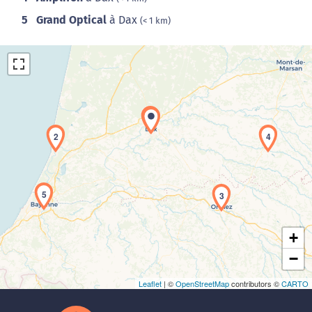
5
Grand Optical
à Dax
(< 1 km)
1
2
4
Chargement de la carte en cours...
5
3
+
−
Leaflet
| ©
OpenStreetMap
contributors ©
CARTO