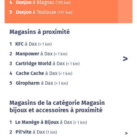
4
Donjon
à Blagnac
(195 km)
5
Donjon
à Toulouse
(197 km)
Magasins à proximité
1
KFC
à Dax
(< 1 km)
2
Manpower
à Dax
(< 1 km)
3
Cartridge World
à Dax
(< 1 km)
4
Cache Cache
à Dax
(< 1 km)
5
Giropharm
à Dax
(< 1 km)
Magasins de la catégorie Magasin
bijoux et accessoires à proximité
1
Le Manège à Bijoux
à Dax
(< 1 km)
2
Pil'vite
à Dax
(1 km)