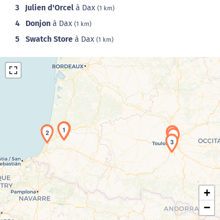
3
Julien d'Orcel
à Dax
(1 km)
4
Donjon
à Dax
(1 km)
5
Swatch Store
à Dax
(1 km)
1
2
4
5
Chargement de la carte en cours...
3
+
−