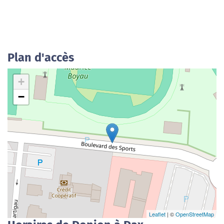
Plan d'accès
+
−
Leaflet
| ©
OpenStreetMap