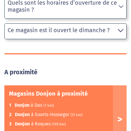
Quels sont les horaires d’ouverture de ce
magasin ?
Ce magasin est il ouvert le dimanche ?
A proximité
Magasins Donjon à proximité
1
Donjon
à Dax
(1 km)
2
Donjon
à Soorts-Hossegor
(31 km)
3
Donjon
à Roques
(195 km)