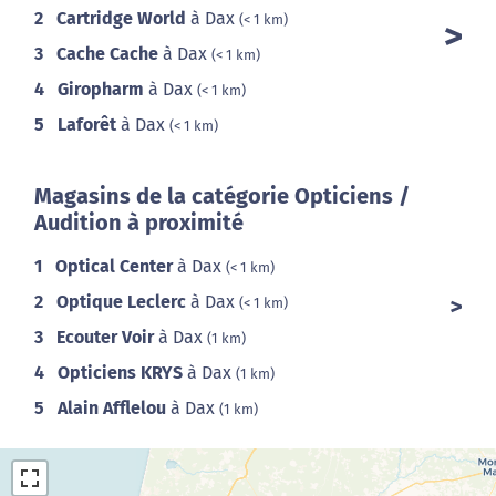
2
Cartridge World
à Dax
(< 1 km)
3
Cache Cache
à Dax
(< 1 km)
4
Giropharm
à Dax
(< 1 km)
5
Laforêt
à Dax
(< 1 km)
Magasins de la catégorie Opticiens /
Audition à proximité
1
Optical Center
à Dax
(< 1 km)
2
Optique Leclerc
à Dax
(< 1 km)
3
Ecouter Voir
à Dax
(1 km)
4
Opticiens KRYS
à Dax
(1 km)
5
Alain Afflelou
à Dax
(1 km)