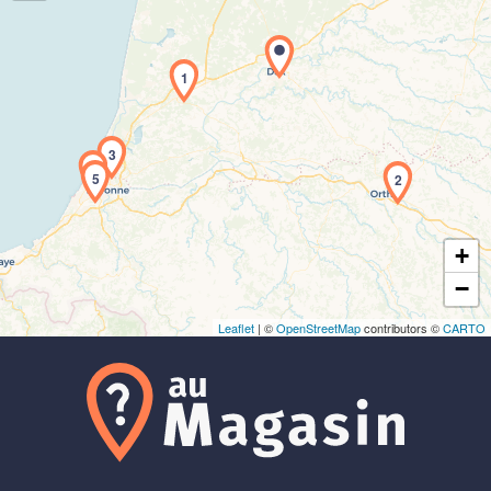
1
Chargement de la carte en cours...
3
4
5
2
+
−
Leaflet
| ©
OpenStreetMap
contributors ©
CARTO