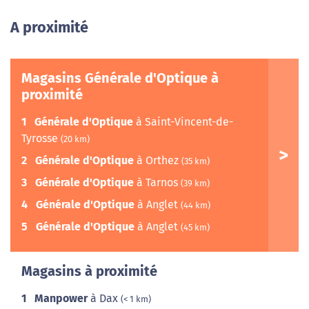
A proximité
Magasins Générale d'Optique à
proximité
1
Générale d'Optique
à Saint-Vincent-de-
Tyrosse
(20 km)
2
Générale d'Optique
à Orthez
(35 km)
3
Générale d'Optique
à Tarnos
(39 km)
4
Générale d'Optique
à Anglet
(44 km)
5
Générale d'Optique
à Anglet
(45 km)
Magasins à proximité
1
Manpower
à Dax
(< 1 km)