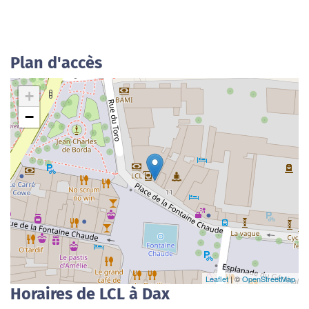
Plan d'accès
+
−
Leaflet
| ©
OpenStreetMap
Horaires de LCL à Dax