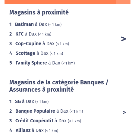
Magasins à proximité
1
Batiman
à Dax
(< 1 km)
2
KFC
à Dax
(< 1 km)
3
Cop-Copine
à Dax
(< 1 km)
4
Scottage
à Dax
(< 1 km)
5
Family Sphere
à Dax
(< 1 km)
Magasins de la catégorie Banques /
Assurances à proximité
1
SG
à Dax
(< 1 km)
2
Banque Populaire
à Dax
(< 1 km)
3
Crédit Coopératif
à Dax
(< 1 km)
4
Allianz
à Dax
(< 1 km)