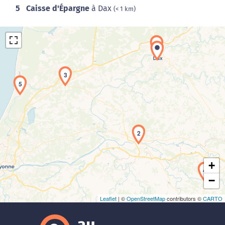
5
Caisse d'Épargne
à Dax
(< 1 km)
1
3
5
Chargement de la carte en cours...
2
+
4
−
Leaflet
| ©
OpenStreetMap
contributors ©
CARTO