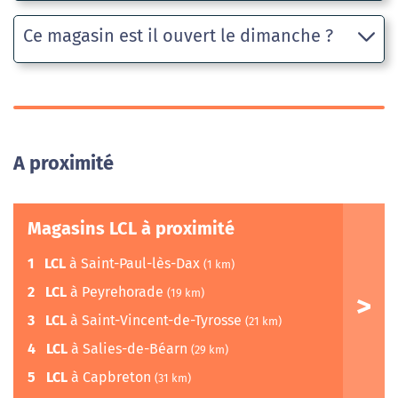
Ce magasin est il ouvert le dimanche ?
A proximité
Magasins LCL à proximité
1
LCL
à Saint-Paul-lès-Dax
(1 km)
2
LCL
à Peyrehorade
(19 km)
3
LCL
à Saint-Vincent-de-Tyrosse
(21 km)
4
LCL
à Salies-de-Béarn
(29 km)
5
LCL
à Capbreton
(31 km)