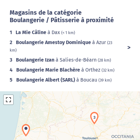
Magasins de la catégorie
Boulangerie / Pâtisserie à proximité
1
La Mie Câline
à Dax
(< 1 km)
2
Boulangerie Amestoy Dominique
à Azur
(23
km)
3
Boulangerie Izan
à Salies-de-Béarn
(28 km)
4
Boulangerie Marie Blachère
à Orthez
(32 km)
5
Boulangerie Albert (SARL)
à Boucau
(39 km)
3