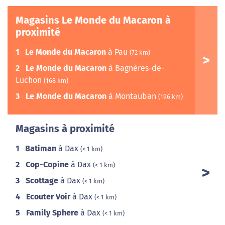
Magasins Le Monde du Macaron à
proximité
1
Le Monde du Macaron
à Pau
(72 km)
2
Le Monde du Macaron
à Bagnères-de-
Luchon
(168 km)
3
Le Monde du Macaron
à Montauban
(196 km)
Magasins à proximité
1
Batiman
à Dax
(< 1 km)
2
Cop-Copine
à Dax
(< 1 km)
3
Scottage
à Dax
(< 1 km)
4
Ecouter Voir
à Dax
(< 1 km)
5
Family Sphere
à Dax
(< 1 km)