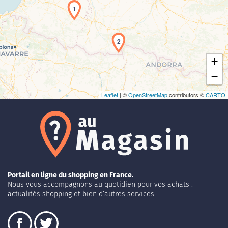
1
Chargement de la carte en cours...
2
+
−
Leaflet
| ©
OpenStreetMap
contributors ©
CARTO
Portail en ligne du shopping en France.
Nous vous accompagnons au quotidien pour vos achats :
actualités shopping et bien d’autres services.