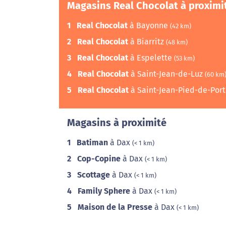
Magasins Real Chocolat à proximi
1
Real Chocolat
à Bayonne
(42 km)
2
Real Chocolat
à Biarritz
(48 km)
3
Real Chocolat
à Espelette
(53 km)
4
Real Chocolat
à Saint-Jean-de-Luz
(60 km
5
Real Chocolat
à Saint-Jean-Pied-de-Por
Magasins à proximité
1
Batiman
à Dax
(< 1 km)
2
Cop-Copine
à Dax
(< 1 km)
3
Scottage
à Dax
(< 1 km)
4
Family Sphere
à Dax
(< 1 km)
5
Maison de la Presse
à Dax
(< 1 km)