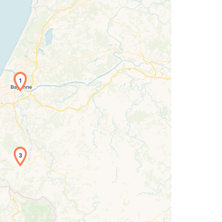
1
3
rgement de la carte en cours...