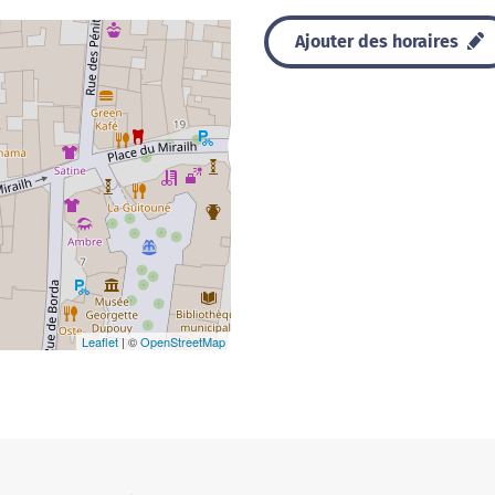
Ajouter des horaires
Leaflet
| ©
OpenStreetMap