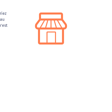
riez
 au
n'est