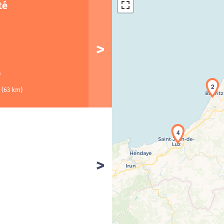
té
)
2
t
(63 km)
4
Cha