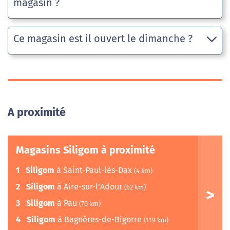
magasin ?
Ce magasin est il ouvert le dimanche ?
A proximité
Magasins Siligom à proximité
1
Siligom
à Saint-Paul-lès-Dax
(4 km)
2
Siligom
à Aire-sur-l'Adour
(62 km)
3
Siligom
à Pau
(70 km)
4
Siligom
à Bagnères-de-Bigorre
(119 km)