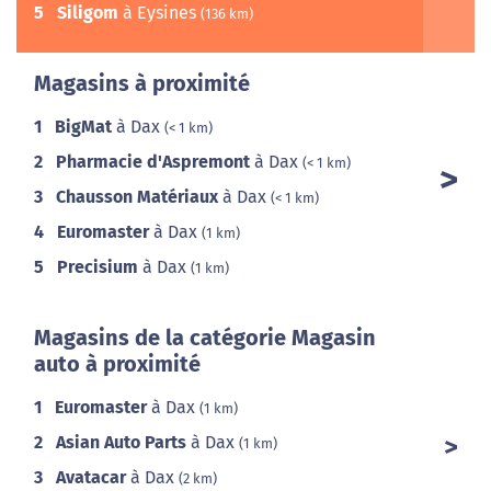
5
Siligom
à Eysines
(136 km)
Magasins à proximité
1
BigMat
à Dax
(< 1 km)
2
Pharmacie d'Aspremont
à Dax
(< 1 km)
3
Chausson Matériaux
à Dax
(< 1 km)
4
Euromaster
à Dax
(1 km)
5
Precisium
à Dax
(1 km)
Magasins de la catégorie Magasin
auto à proximité
1
Euromaster
à Dax
(1 km)
2
Asian Auto Parts
à Dax
(1 km)
3
Avatacar
à Dax
(2 km)