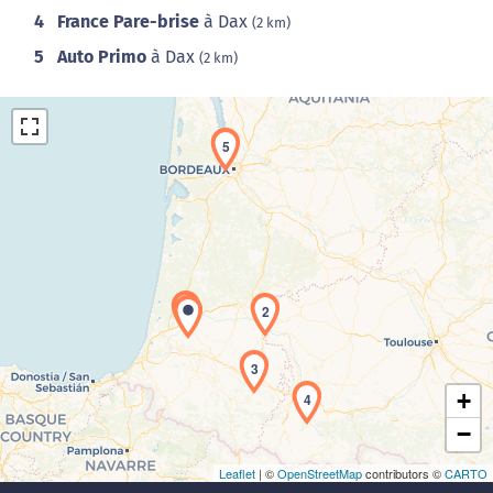
4
France Pare-brise
à Dax
(2 km)
5
Auto Primo
à Dax
(2 km)
5
Chargement de la carte en cours...
1
2
3
+
4
−
Leaflet
| ©
OpenStreetMap
contributors ©
CARTO