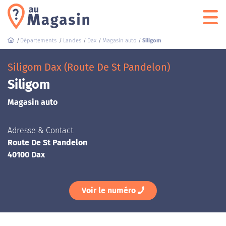
Départements
Landes
Dax
Magasin auto
Siligom
Siligom Dax (Route De St Pandelon)
Siligom
Magasin auto
Adresse & Contact
Route De St Pandelon
40100 Dax
Voir le numéro