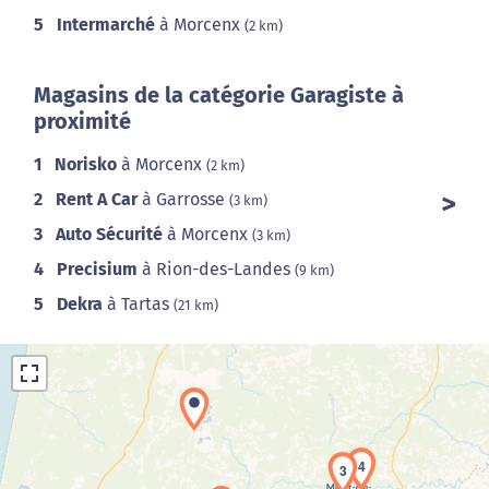
5
Intermarché
à Morcenx
(2 km)
Magasins de la catégorie Garagiste à
proximité
1
Norisko
à Morcenx
(2 km)
2
Rent A Car
à Garrosse
(3 km)
3
Auto Sécurité
à Morcenx
(3 km)
4
Precisium
à Rion-des-Landes
(9 km)
5
Dekra
à Tartas
(21 km)
4
3