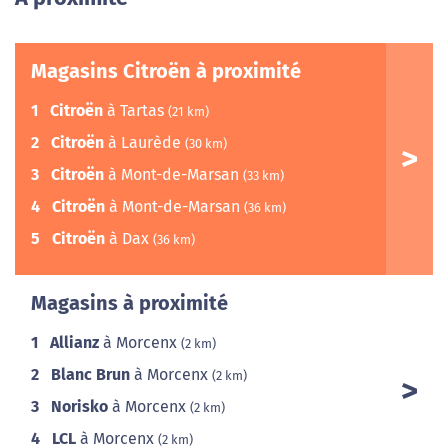
Magasins Citroën à proximité
1
Citroën
à Tartas
(21 km)
2
Citroën
à Laurède
(30 km)
3
Citroën
à Mont-de-Marsan
(33 km)
4
Citroën
à Mont-de-Marsan
(36 km)
5
Citroën
à Dax
(36 km)
Magasins à proximité
1
Allianz
à Morcenx
(2 km)
2
Blanc Brun
à Morcenx
(2 km)
3
Norisko
à Morcenx
(2 km)
4
LCL
à Morcenx
(2 km)