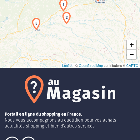
1
Chargement de la carte en cours...
2
5
+
−
Leaflet
| ©
OpenStreetMap
contributors ©
CARTO
Portail en ligne du shopping en France.
Nous vous accompagnons au quotidien pour vos achats :
actualités shopping et bien d’autres services.