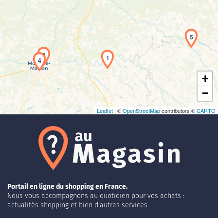
Chargement de la carte en cours...
5
3
1
4
+
−
Leaflet
| ©
OpenStreetMap
contributors ©
CARTO
Portail en ligne du shopping en France.
Nous vous accompagnons au quotidien pour vos achats :
actualités shopping et bien d’autres services.