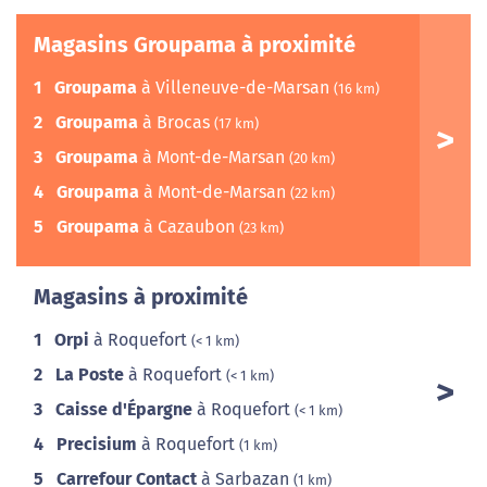
Magasins Groupama à proximité
1
Groupama
à Villeneuve-de-Marsan
(16 km)
2
Groupama
à Brocas
(17 km)
3
Groupama
à Mont-de-Marsan
(20 km)
4
Groupama
à Mont-de-Marsan
(22 km)
5
Groupama
à Cazaubon
(23 km)
Magasins à proximité
1
Orpi
à Roquefort
(< 1 km)
2
La Poste
à Roquefort
(< 1 km)
3
Caisse d'Épargne
à Roquefort
(< 1 km)
4
Precisium
à Roquefort
(1 km)
5
Carrefour Contact
à Sarbazan
(1 km)