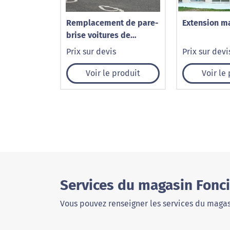
Remplacement de pare-
Extension m
brise voitures de
prestige et sportives à
Prix sur devis
Prix sur devi
Caudry – 1001 Pare-Brise
Voir le produit
Voir le
Services du magasin Fonc
Vous pouvez renseigner les services du magas