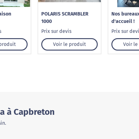
aison
POLARIS SCRAMBLER
Nos bureaux
1000
d'accueil !
s
Prix sur devis
Prix sur dev
 produit
Voir le produit
Voir le
ia à Capbreton
in.