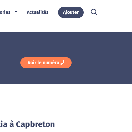
ories
Actualités
Ajouter
Voir le numéro
cia à Capbreton