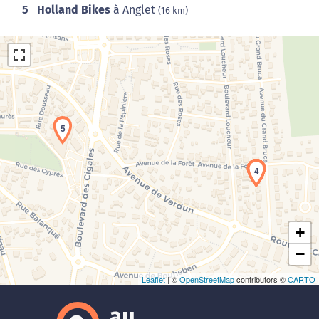
5
Holland Bikes
à Anglet
(16 km)
5
Chargement de la carte en cours...
1
2
3
4
+
−
Leaflet
| ©
OpenStreetMap
contributors ©
CARTO