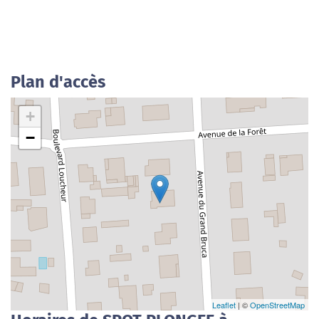
Plan d'accès
+
−
Leaflet
| ©
OpenStreetMap