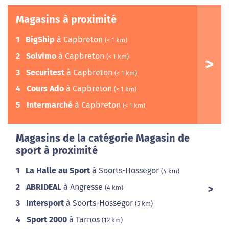
Magasins à proximité
1
BigShip
à Capbreton
(< 1 km)
2
Solvimo
à Capbreton
(< 1 km)
3
Securitest
à Capbreton
(< 1 km)
4
Cours Ado
à Capbreton
(< 1 km)
5
Intermarché
à Capbreton
(< 1 km)
Magasins de la catégorie Magasin de
sport à proximité
1
La Halle au Sport
à Soorts-Hossegor
(4 km)
2
ABRIDEAL
à Angresse
(4 km)
3
Intersport
à Soorts-Hossegor
(5 km)
4
Sport 2000
à Tarnos
(12 km)