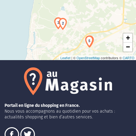
Chargement de la carte en cours...
3
2
+
5
4
−
Leaflet
| ©
OpenStreetMap
contributors ©
CARTO
Portail en ligne du shopping en France.
Nous vous accompagnons au quotidien pour vos achats :
actualités shopping et bien d’autres services.