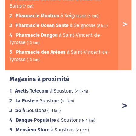
Bains
(7 km)
2
Pharmacie Moutron
à Seignosse
(8 km)
3
Pharmacie Ocean Sante
à Seignosse
(8 km)
4
Pharmacie Dangou
à Saint-Vincent-de-
Tyrosse
(10 km)
5
Pharmacie des Arènes
à Saint-Vincent-de-
Tyrosse
(10 km)
Magasins à proximité
1
Avelis Telecom
à Soustons
(< 1 km)
2
La Poste
à Soustons
(< 1 km)
3
SG
à Soustons
(< 1 km)
4
Banque Populaire
à Soustons
(< 1 km)
5
Monsieur Store
à Soustons
(< 1 km)