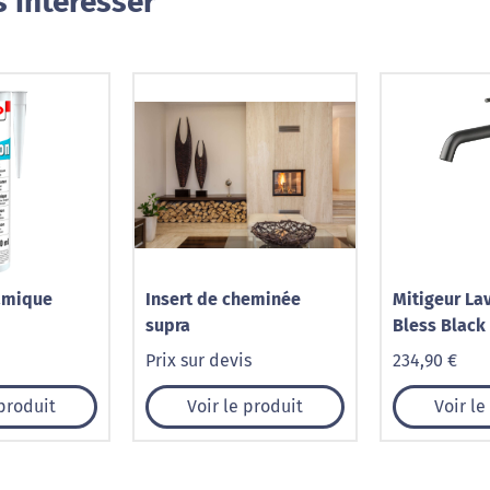
 intéresser
ramique
Insert de cheminée
Mitigeur La
supra
Bless Black
Prix sur devis
234,90 €
 produit
Voir le produit
Voir le