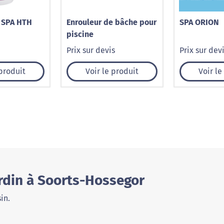
 SPA HTH
Enrouleur de bâche pour
SPA ORION
piscine
Prix sur devis
Prix sur dev
 produit
Voir le produit
Voir le
ardin à Soorts-Hossegor
in.