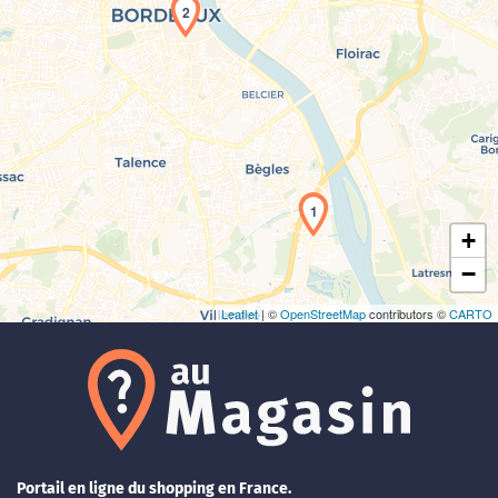
2
Chargement de la carte en cours...
1
+
−
Leaflet
| ©
OpenStreetMap
contributors ©
CARTO
Portail en ligne du shopping en France.