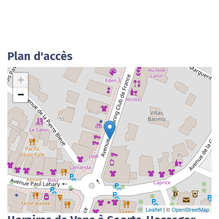
Plan d'accès
+
−
Leaflet
| ©
OpenStreetMap