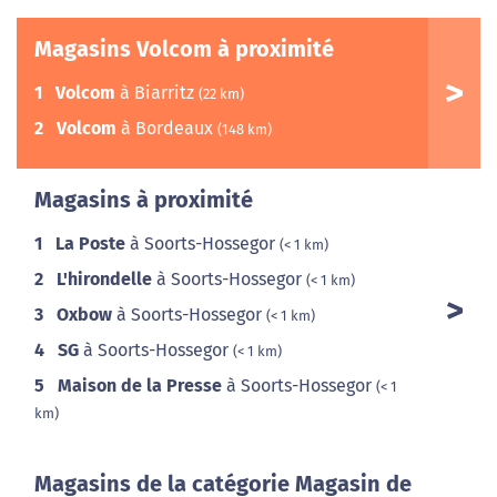
Magasins Volcom à proximité
1
Volcom
à Biarritz
(22 km)
2
Volcom
à Bordeaux
(148 km)
Magasins à proximité
1
La Poste
à Soorts-Hossegor
(< 1 km)
2
L'hirondelle
à Soorts-Hossegor
(< 1 km)
3
Oxbow
à Soorts-Hossegor
(< 1 km)
4
SG
à Soorts-Hossegor
(< 1 km)
5
Maison de la Presse
à Soorts-Hossegor
(< 1
km)
Magasins de la catégorie Magasin de