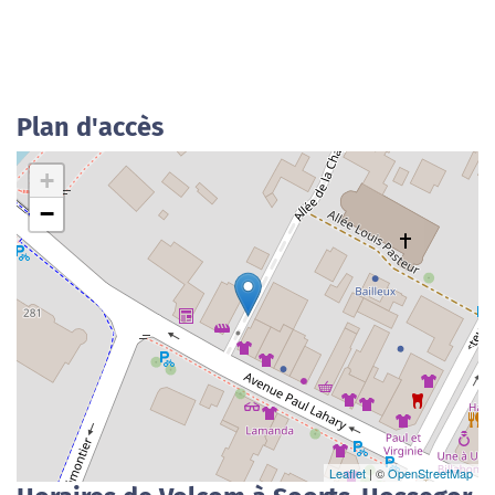
Plan d'accès
+
−
Leaflet
| ©
OpenStreetMap