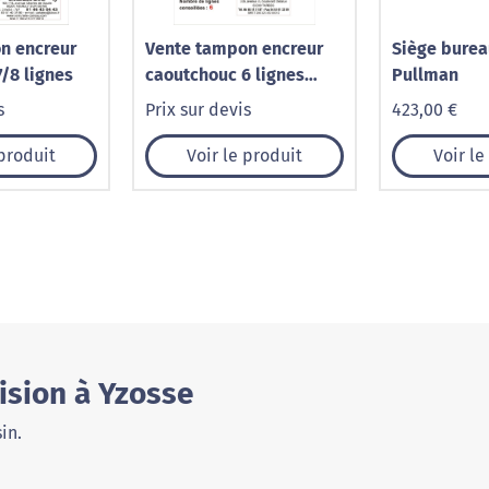
n encreur
Vente tampon encreur
Siège burea
/8 lignes
caoutchouc 6 lignes
Pullman
métallique
s
Prix sur devis
423,00 €
 produit
Voir le produit
Voir le
ision à Yzosse
in.