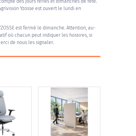
compte des jours fériés et dimanches de fête.
Agrivision Yzosse est ouvert le lundi en
YZOSSE
est fermé le dimanche. Attention, au-
patif où chacun peut indiquer les horaires, si
erci de nous les signaler.