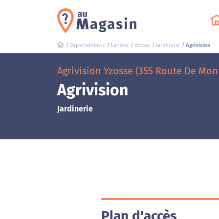
Départements
Landes
Yzosse
Jardinerie
Agrivision
Agrivision Yzosse (355 Route De Mont
Agrivision
Jardinerie
Plan d'accès