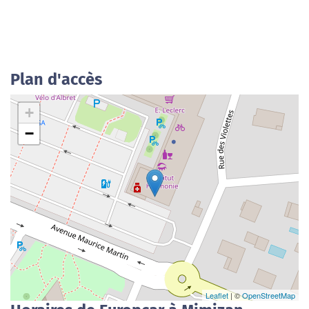
Plan d'accès
+
−
Leaflet
| ©
OpenStreetMap