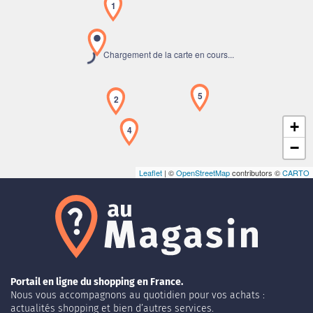
1
Chargement de la carte en cours...
5
2
+
4
−
Leaflet
| ©
OpenStreetMap
contributors ©
CARTO
Portail en ligne du shopping en France.
Nous vous accompagnons au quotidien pour vos achats :
actualités shopping et bien d’autres services.