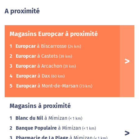
A proximité
Magasins Europcar à proximité
1
Europcar
à Biscarrosse
(24 km)
2
Europcar
à Castets
(39 km)
3
Europcar
à Arcachon
(51 km)
4
Europcar
à Dax
(60 km)
5
Europcar
à Mont-de-Marsan
(73 km)
Magasins à proximité
1
Blanc du Nil
à Mimizan
(< 1 km)
2
Banque Populaire
à Mimizan
(< 1 km)
3
Pharmacie de La Plage
à Mimizan
(< 1 km)