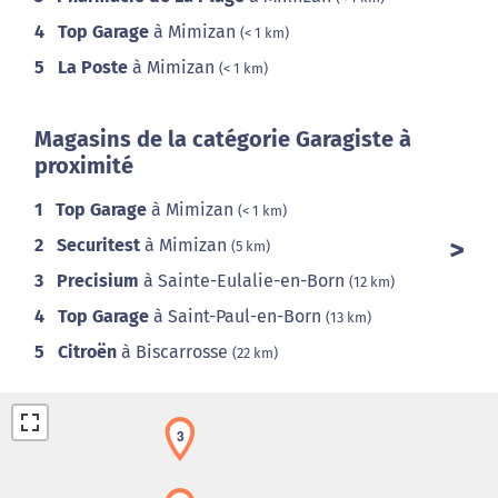
4
Top Garage
à Mimizan
(< 1 km)
5
La Poste
à Mimizan
(< 1 km)
Magasins de la catégorie Garagiste à
proximité
1
Top Garage
à Mimizan
(< 1 km)
2
Securitest
à Mimizan
(5 km)
3
Precisium
à Sainte-Eulalie-en-Born
(12 km)
4
Top Garage
à Saint-Paul-en-Born
(13 km)
5
Citroën
à Biscarrosse
(22 km)
3