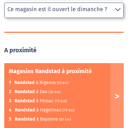
Ce magasin est il ouvert le dimanche ?
A proximité
Magasins Randstad à proximité
1
Randstad
à Biganos
(53 km)
2
Randstad
à Dax
(56 km)
3
Randstad
à Pessac
(79 km)
4
Randstad
à Hagetmau
(79 km)
5
Randstad
à Bayonne
(81 km)