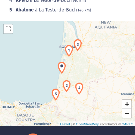
4
KPMG
à La Teste-de-Buch
(40 km)
5
Abalone
à La Teste-de-Buch
(46 km)
3
1
Chargement de la carte en cours...
2
4
5
+
−
Leaflet
| ©
OpenStreetMap
contributors ©
CARTO