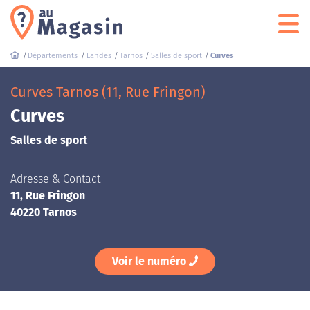
Départements
Landes
Tarnos
Salles de sport
Curves
Curves Tarnos (11, Rue Fringon)
Curves
Salles de sport
Adresse & Contact
11, Rue Fringon
40220 Tarnos
Voir le numéro