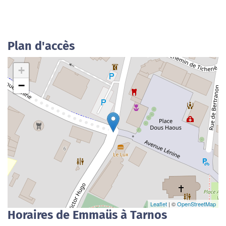
Plan d'accès
+
−
Leaflet
| ©
OpenStreetMap
Horaires de Emmaüs à Tarnos