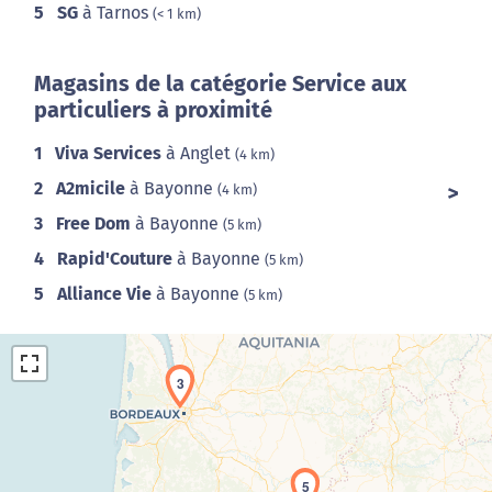
5
SG
à Tarnos
(< 1 km)
Magasins de la catégorie Service aux
particuliers à proximité
1
Viva Services
à Anglet
(4 km)
2
A2micile
à Bayonne
(4 km)
3
Free Dom
à Bayonne
(5 km)
4
Rapid'Couture
à Bayonne
(5 km)
5
Alliance Vie
à Bayonne
(5 km)
3
5