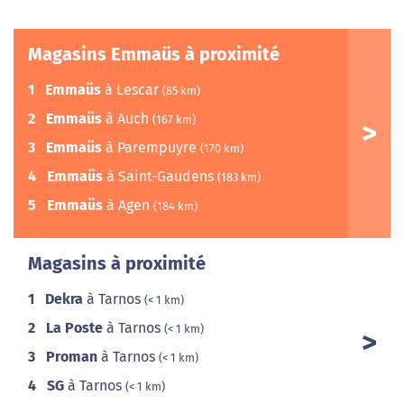
Magasins Emmaüs à proximité
1
Emmaüs
à Lescar
(85 km)
2
Emmaüs
à Auch
(167 km)
3
Emmaüs
à Parempuyre
(170 km)
4
Emmaüs
à Saint-Gaudens
(183 km)
5
Emmaüs
à Agen
(184 km)
Magasins à proximité
1
Dekra
à Tarnos
(< 1 km)
2
La Poste
à Tarnos
(< 1 km)
3
Proman
à Tarnos
(< 1 km)
4
SG
à Tarnos
(< 1 km)