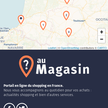
Chargement de la carte en cours...
2
1
+
4
−
Leaflet
| ©
OpenStreetMap
contributors ©
CARTO
Portail en ligne du shopping en France.
Nous vous accompagnons au quotidien pour vos achats :
actualités shopping et bien d’autres services.