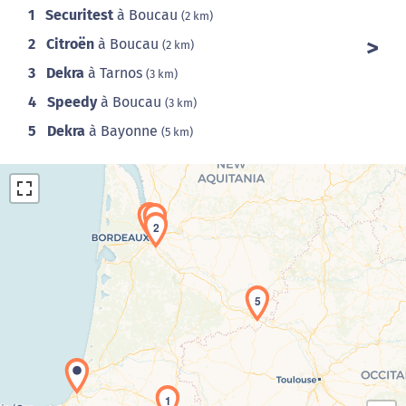
1
Securitest
à Boucau
(2 km)
2
Citroën
à Boucau
(2 km)
3
Dekra
à Tarnos
(3 km)
4
Speedy
à Boucau
(3 km)
5
Dekra
à Bayonne
(5 km)
3
4
2
5
Chargement de la carte en cours...
1