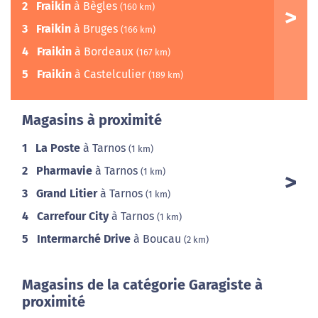
2
Fraikin
à Bègles
(160 km)
3
Fraikin
à Bruges
(166 km)
4
Fraikin
à Bordeaux
(167 km)
5
Fraikin
à Castelculier
(189 km)
Magasins à proximité
1
La Poste
à Tarnos
(1 km)
2
Pharmavie
à Tarnos
(1 km)
3
Grand Litier
à Tarnos
(1 km)
4
Carrefour City
à Tarnos
(1 km)
5
Intermarché Drive
à Boucau
(2 km)
Magasins de la catégorie Garagiste à
proximité