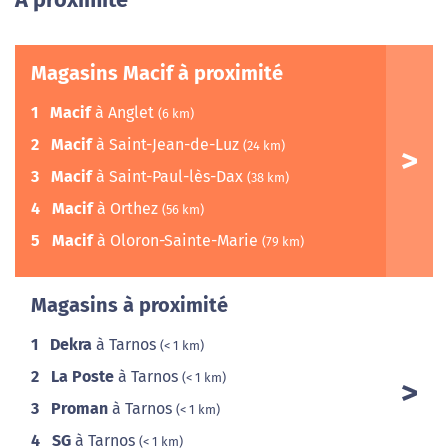
A proximité
Magasins Macif à proximité
1
Macif
à Anglet
(6 km)
2
Macif
à Saint-Jean-de-Luz
(24 km)
3
Macif
à Saint-Paul-lès-Dax
(38 km)
4
Macif
à Orthez
(56 km)
5
Macif
à Oloron-Sainte-Marie
(79 km)
Magasins à proximité
1
Dekra
à Tarnos
(< 1 km)
2
La Poste
à Tarnos
(< 1 km)
3
Proman
à Tarnos
(< 1 km)
4
SG
à Tarnos
(< 1 km)