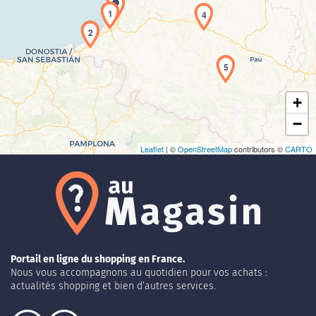
1
4
Chargement de la carte en cours...
2
5
+
−
Leaflet
| ©
OpenStreetMap
contributors ©
CARTO
Portail en ligne du shopping en France.
Nous vous accompagnons au quotidien pour vos achats :
actualités shopping et bien d’autres services.