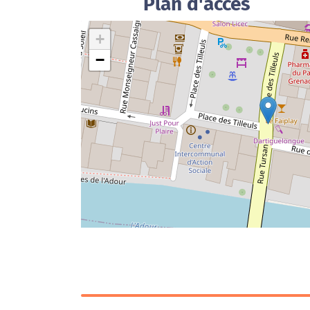
Plan d'accès
+
−