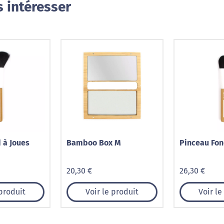
 intéresser
 à Joues
Bamboo Box M
Pinceau Fon
20,30 €
26,30 €
 produit
Voir le produit
Voir le