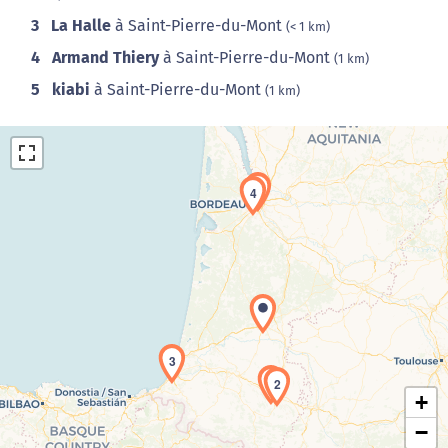
3
La Halle
à Saint-Pierre-du-Mont
(< 1 km)
4
Armand Thiery
à Saint-Pierre-du-Mont
(1 km)
5
kiabi
à Saint-Pierre-du-Mont
(1 km)
5
4
Chargement de la carte en cours...
3
1
2
+
−