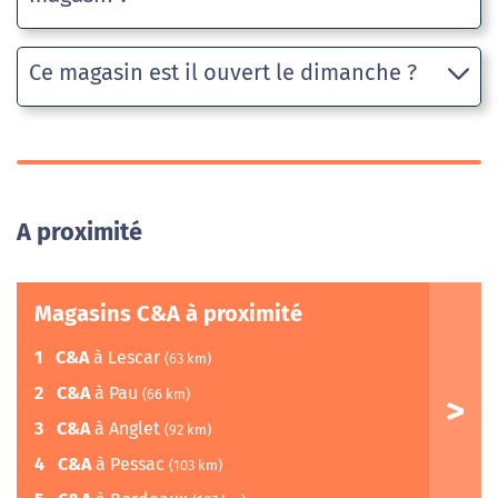
Ce magasin est il ouvert le dimanche ?
A proximité
Magasins C&A à proximité
1
C&A
à Lescar
(63 km)
2
C&A
à Pau
(66 km)
3
C&A
à Anglet
(92 km)
4
C&A
à Pessac
(103 km)