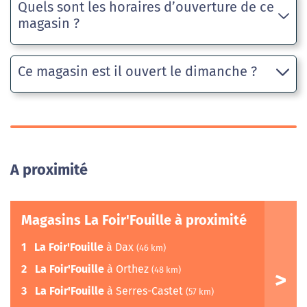
Quels sont les horaires d’ouverture de ce
magasin ?
Ce magasin est il ouvert le dimanche ?
A proximité
Magasins La Foir'Fouille à proximité
1
La Foir'Fouille
à Dax
(46 km)
2
La Foir'Fouille
à Orthez
(48 km)
3
La Foir'Fouille
à Serres-Castet
(57 km)