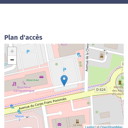
Plan d'accès
+
−
Leaflet
| ©
OpenStreetMap