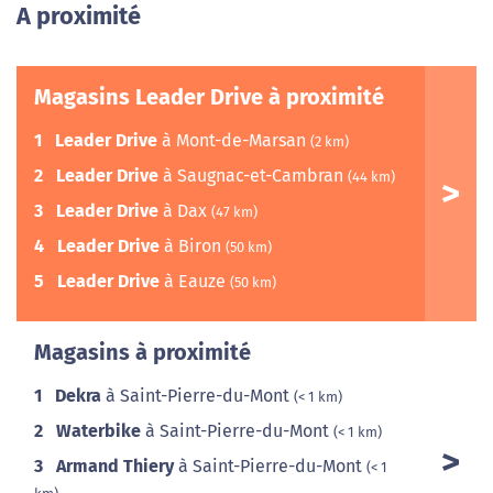
A proximité
Magasins Leader Drive à proximité
1
Leader Drive
à Mont-de-Marsan
(2 km)
2
Leader Drive
à Saugnac-et-Cambran
(44 km)
3
Leader Drive
à Dax
(47 km)
4
Leader Drive
à Biron
(50 km)
5
Leader Drive
à Eauze
(50 km)
Magasins à proximité
1
Dekra
à Saint-Pierre-du-Mont
(< 1 km)
2
Waterbike
à Saint-Pierre-du-Mont
(< 1 km)
3
Armand Thiery
à Saint-Pierre-du-Mont
(< 1