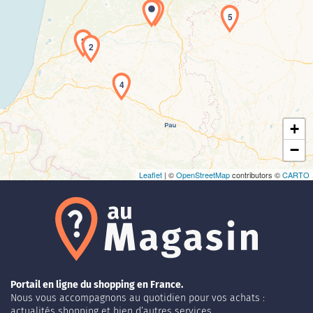
1
5
3
2
Chargement de la carte en cours...
4
+
−
Leaflet
| ©
OpenStreetMap
contributors ©
CARTO
Portail en ligne du shopping en France.
Nous vous accompagnons au quotidien pour vos achats :
actualités shopping et bien d’autres services.