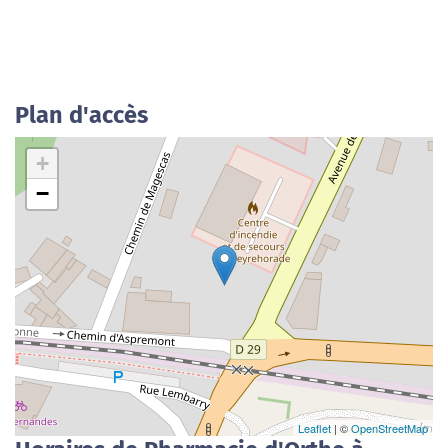
Plan d'accès
+
−
Leaflet
| ©
OpenStreetMap