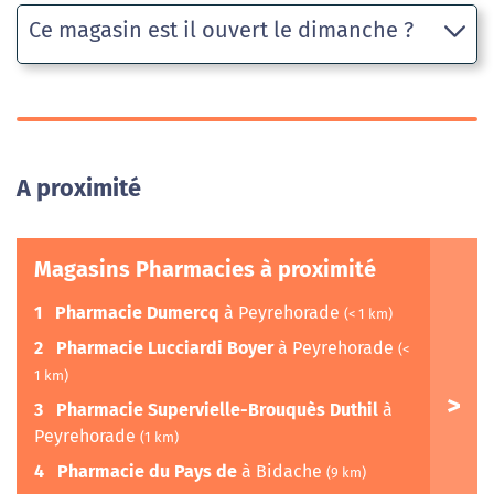
Ce magasin est il ouvert le dimanche ?
A proximité
Magasins Pharmacies à proximité
1
Pharmacie Dumercq
à Peyrehorade
(< 1 km)
2
Pharmacie Lucciardi Boyer
à Peyrehorade
(<
1 km)
3
Pharmacie Supervielle-Brouquès Duthil
à
Peyrehorade
(1 km)
4
Pharmacie du Pays de
à Bidache
(9 km)