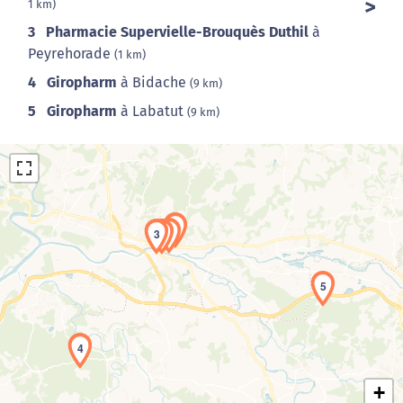
1 km)
3
Pharmacie Supervielle-Brouquès Duthil
à
Peyrehorade
(1 km)
4
Giropharm
à Bidache
(9 km)
5
Giropharm
à Labatut
(9 km)
2
3
1
5
Chargement de la carte en cours...
4
+