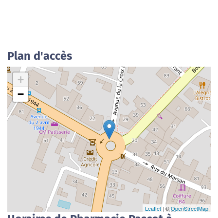
Plan d'accès
+
−
Leaflet
| ©
OpenStreetMap