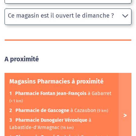
Ce magasin est il ouvert le dimanche ?
A proximité
Magasins Pharmacies à proximité
1
Pharmacie Fontan Jean-François
à Gabarret
(< 1 km)
2
Pharmacie de Gascogne
à Cazaubon
(9 km)
3
Pharmacie Dunoguier Véronique
à
Labastide-d'Armagnac
(16 km)