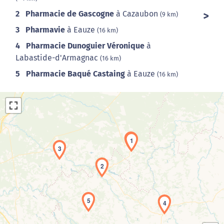
2
Pharmacie de Gascogne
à Cazaubon
(9 km)
3
Pharmavie
à Eauze
(16 km)
4
Pharmacie Dunoguier Véronique
à
Labastide-d'Armagnac
(16 km)
5
Pharmacie Baqué Castaing
à Eauze
(16 km)
1
3
2
Chargement de la carte en cours...
5
4