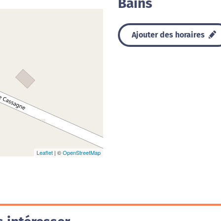
Bains
Ajouter des horaires
Leaflet
| ©
OpenStreetMap