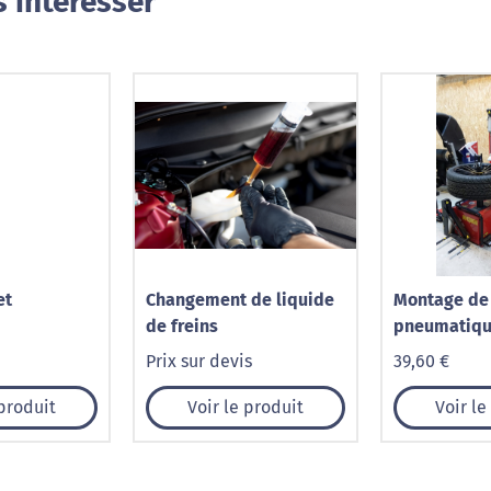
 intéresser
et
Changement de liquide
Montage de
de freins
pneumatiq
Prix sur devis
39,60 €
 produit
Voir le produit
Voir le