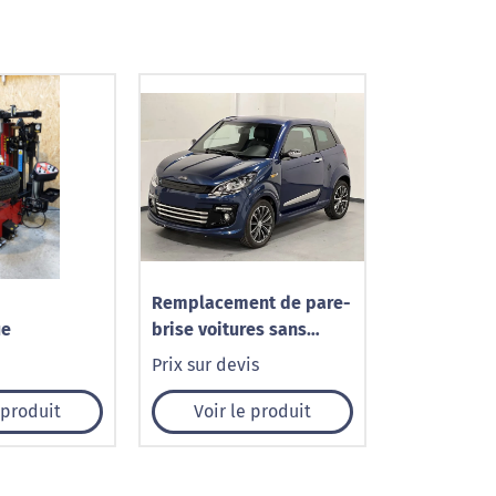
Remplacement de pare-
ue
brise voitures sans
permis à Caudry – 1001
Prix sur devis
Pare-Brise
 produit
Voir le produit