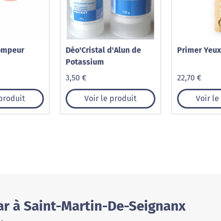
ompeur
Déo'Cristal d'Alun de
Primer Yeux
Potassium
3,50 €
22,70 €
 produit
Voir le produit
Voir le
ar à Saint-Martin-De-Seignanx