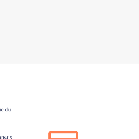
ue du
ignanx