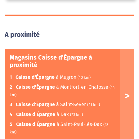
A proximité
Magasins Caisse d'Épargne à
proximité
1
Caisse d'Épargne
à Mugron
(10 km)
2
Caisse d'Épargne
à Montfort-en-Chalosse
(14
km)
3
Caisse d'Épargne
à Saint-Sever
(21 km)
4
Caisse d'Épargne
à Dax
(23 km)
5
Caisse d'Épargne
à Saint-Paul-lès-Dax
(23
km)