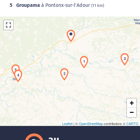
5
Groupama
à Pontonx-sur-l'Adour
(11 km)
3
1
5
Chargement de la carte en cours...
2
4
+
−
Leaflet
| ©
OpenStreetMap
contributors ©
CARTO