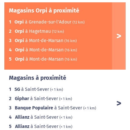
Magasins Orpi à proximité
1
Orpi
à Grenade-sur-l'Adour
(12 km)
2
Orpi
à Hagetmau
(12 km)
3
Orpi
à Mont-de-Marsan
(16 km)
4
Orpi
à Mont-de-Marsan
(16 km)
5
Orpi
à Mont-de-Marsan
(16 km)
Magasins à proximité
1
SG
à Saint-Sever
(< 1 km)
2
Giphar
à Saint-Sever
(< 1 km)
3
Banque Populaire
à Saint-Sever
(< 1 km)
4
Allianz
à Saint-Sever
(< 1 km)
5
Allianz
à Saint-Sever
(< 1 km)