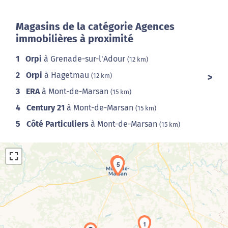
Magasins de la catégorie Agences
immobilières à proximité
1
Orpi
à Grenade-sur-l'Adour
(12 km)
2
Orpi
à Hagetmau
(12 km)
3
ERA
à Mont-de-Marsan
(15 km)
4
Century 21
à Mont-de-Marsan
(15 km)
5
Côté Particuliers
à Mont-de-Marsan
(15 km)
3
4
5
1