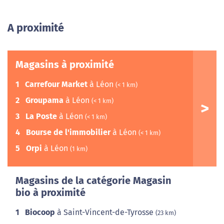
A proximité
Magasins à proximité
1
Carrefour Market
à Léon
(< 1 km)
2
Groupama
à Léon
(< 1 km)
3
La Poste
à Léon
(< 1 km)
4
Bourse de l'immobilier
à Léon
(< 1 km)
5
Orpi
à Léon
(1 km)
Magasins de la catégorie Magasin
bio à proximité
1
Biocoop
à Saint-Vincent-de-Tyrosse
(23 km)