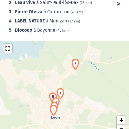
2
L'Eau Vive
à Saint-Paul-lès-Dax
(26 km)
3
Pierre Oteiza
à Capbreton
(28 km)
4
LABEL NATURE
à Mimizan
(37 km)
5
Biocoop
à Bayonne
(45 km)
5
Chargement de la carte en cours...
1
4
2
3
+
−