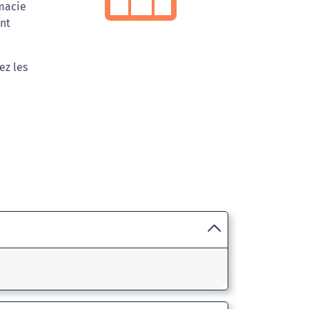
rmacie
ant
ez les