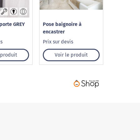
porte GREY
Pose baignoire à
encastrer
is
Prix sur devis
 produit
Voir le produit