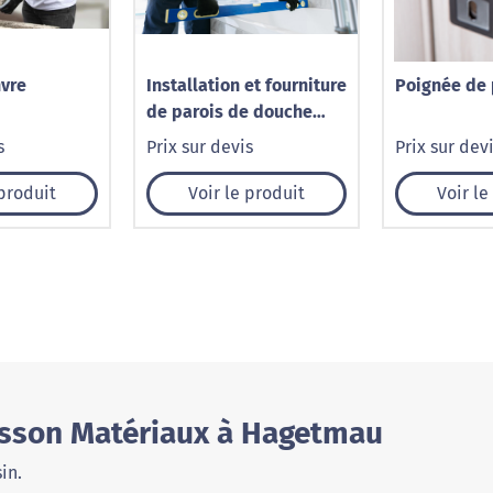
nvre
Installation et fourniture
Poignée de 
de parois de douche
pour baignoire
s
Prix sur devis
Prix sur dev
 produit
Voir le produit
Voir le
usson Matériaux à Hagetmau
in.