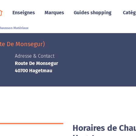
Enseignes
Marques
Guides shopping
Catég
hausson Matériaux
te De Monsegur)
Adresse & Contact
Route De Monsegur
40700 Hagetmau
Horaires de Cha