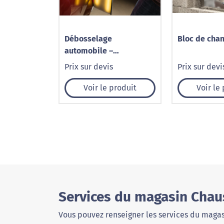
Débosselage
Bloc de cha
automobile –
Redressement de
Prix sur devis
Prix sur devi
carrosserie
Voir le produit
Voir le
Services du magasin Cha
Vous pouvez renseigner les services du magas