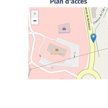
Plan d'accès
+
−