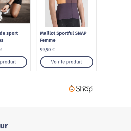
de sport
Maillot Sportful SNAP
es
Femme
is
99,90 €
 produit
Voir le produit
our