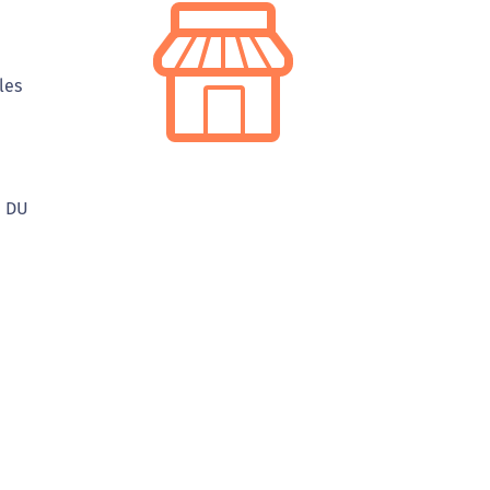
les
E DU