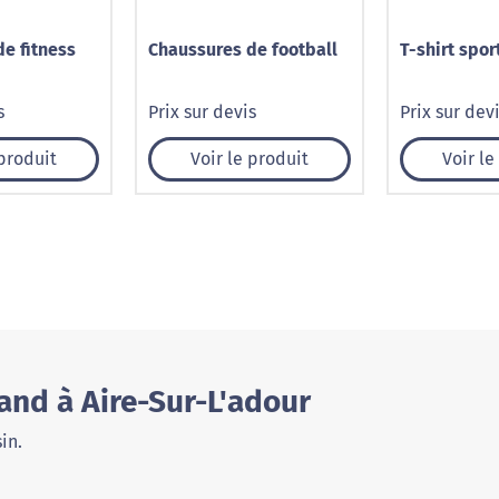
e fitness
Chaussures de football
T-shirt spor
s
Prix sur devis
Prix sur dev
 produit
Voir le produit
Voir le
and à Aire-Sur-L'adour
in.