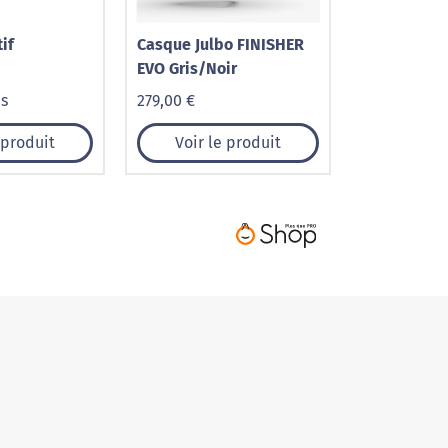
tif
Casque Julbo FINISHER
EVO Gris/Noir
is
279,00 €
 produit
Voir le produit