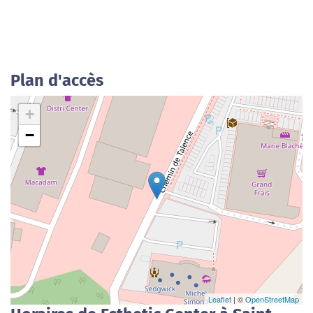
Plan d'accès
+
−
Leaflet
| ©
OpenStreetMap