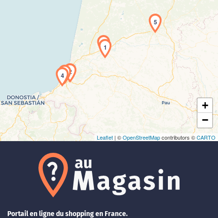
5
1
Chargement de la carte en cours...
2
3
4
+
−
Leaflet
| ©
OpenStreetMap
contributors ©
CARTO
Portail en ligne du shopping en France.