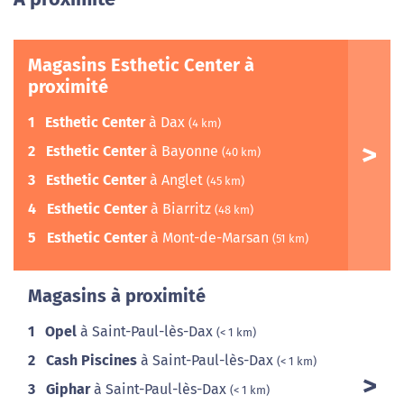
Magasins Esthetic Center à
proximité
1
Esthetic Center
à Dax
(4 km)
2
Esthetic Center
à Bayonne
(40 km)
3
Esthetic Center
à Anglet
(45 km)
4
Esthetic Center
à Biarritz
(48 km)
5
Esthetic Center
à Mont-de-Marsan
(51 km)
Magasins à proximité
1
Opel
à Saint-Paul-lès-Dax
(< 1 km)
2
Cash Piscines
à Saint-Paul-lès-Dax
(< 1 km)
3
Giphar
à Saint-Paul-lès-Dax
(< 1 km)