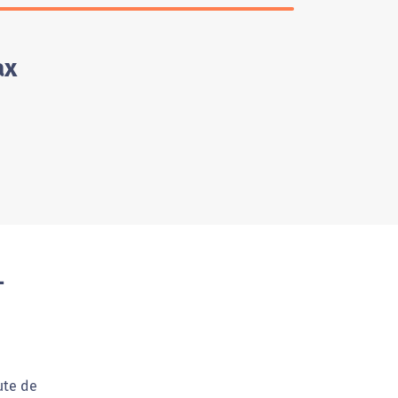
ax
-
ute de