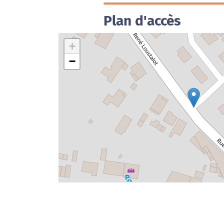
Plan d'accès
+
−