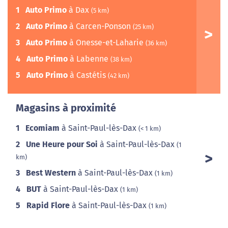
1
Auto Primo
à Dax
(5 km)
2
Auto Primo
à Carcen-Ponson
(25 km)
3
Auto Primo
à Onesse-et-Laharie
(36 km)
4
Auto Primo
à Labenne
(38 km)
5
Auto Primo
à Castétis
(42 km)
Magasins à proximité
1
Ecomiam
à Saint-Paul-lès-Dax
(< 1 km)
2
Une Heure pour Soi
à Saint-Paul-lès-Dax
(1
km)
3
Best Western
à Saint-Paul-lès-Dax
(1 km)
4
BUT
à Saint-Paul-lès-Dax
(1 km)
5
Rapid Flore
à Saint-Paul-lès-Dax
(1 km)