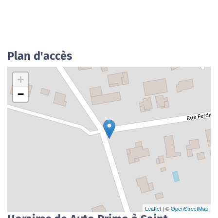
Plan d'accès
+
−
Leaflet
| ©
OpenStreetMap