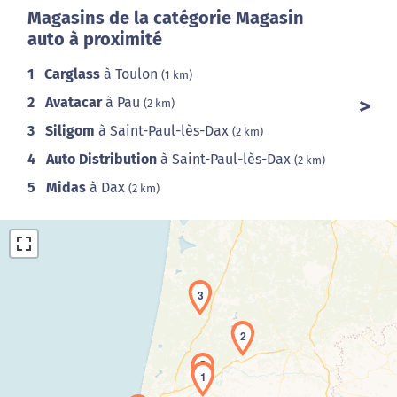
Magasins de la catégorie Magasin
auto à proximité
1
Carglass
à Toulon
(1 km)
2
Avatacar
à Pau
(2 km)
3
Siligom
à Saint-Paul-lès-Dax
(2 km)
4
Auto Distribution
à Saint-Paul-lès-Dax
(2 km)
5
Midas
à Dax
(2 km)
3
2
Chargement de la carte en cours...
1