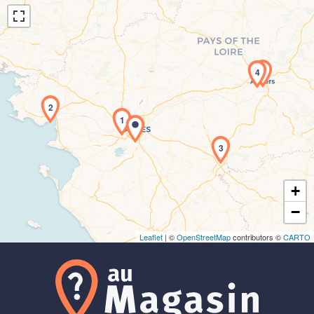
5
4
2
Chargement de la carte en cours...
1
3
+
−
Leaflet
| ©
OpenStreetMap
contributors ©
CARTO