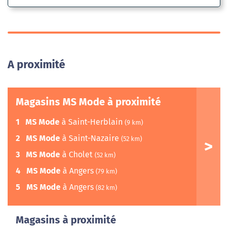
A proximité
Magasins MS Mode à proximité
1
MS Mode
à Saint-Herblain
(9 km)
2
MS Mode
à Saint-Nazaire
(52 km)
3
MS Mode
à Cholet
(52 km)
4
MS Mode
à Angers
(79 km)
5
MS Mode
à Angers
(82 km)
Magasins à proximité