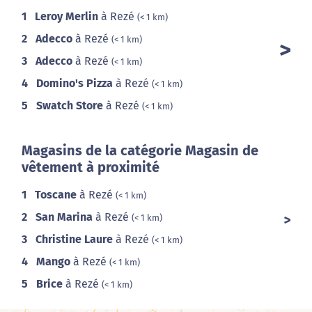
1
Leroy Merlin
à Rezé
(< 1 km)
2
Adecco
à Rezé
(< 1 km)
3
Adecco
à Rezé
(< 1 km)
4
Domino's Pizza
à Rezé
(< 1 km)
5
Swatch Store
à Rezé
(< 1 km)
Magasins de la catégorie Magasin de
vêtement à proximité
1
Toscane
à Rezé
(< 1 km)
2
San Marina
à Rezé
(< 1 km)
3
Christine Laure
à Rezé
(< 1 km)
4
Mango
à Rezé
(< 1 km)
5
Brice
à Rezé
(< 1 km)