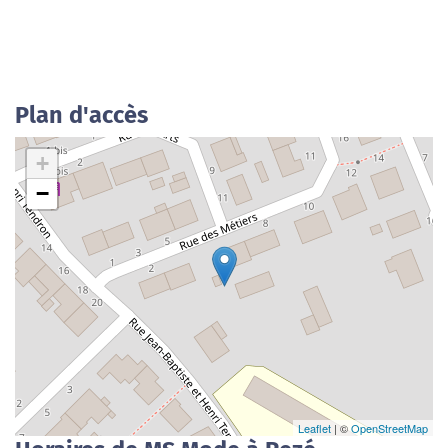
Plan d'accès
+
−
Leaflet
| ©
OpenStreetMap