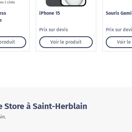
ess
iPhone 15
Souris Gam
e
Prix sur devis
Prix sur dev
 produit
Voir le produit
Voir le
 Store à Saint-Herblain
in.