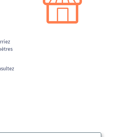
rriez
mètres
nsultez