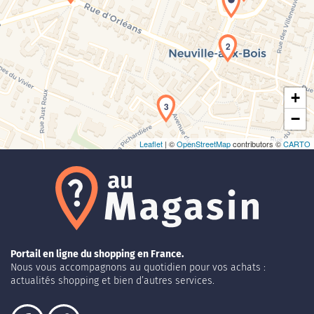
Chargement de la carte en cours...
2
+
3
−
Leaflet
| ©
OpenStreetMap
contributors ©
CARTO
Portail en ligne du shopping en France.
Nous vous accompagnons au quotidien pour vos achats :
actualités shopping et bien d’autres services.