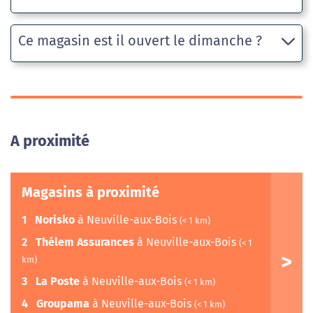
Ce magasin est il ouvert le dimanche ?
A proximité
Magasins à proximité
1
Norisko
à Neuville-aux-Bois
(< 1 km)
2
Thélem Assurances
à Neuville-aux-Bois
(< 1
km)
3
La Poste
à Neuville-aux-Bois
(< 1 km)
4
Groupama
à Neuville-aux-Bois
(< 1 km)