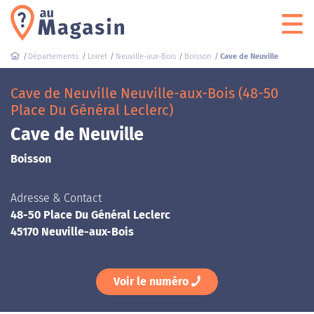
Départements
Loiret
Neuville-aux-Bois
Boisson
Cave de Neuville
Cave de Neuville Neuville-aux-Bois (48-50
Place Du Général Leclerc)
Cave de Neuville
Boisson
Adresse & Contact
48-50 Place Du Général Leclerc
45170 Neuville-aux-Bois
Voir le numéro