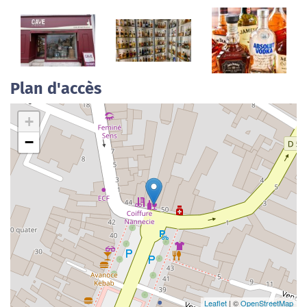
Plan d'accès
+
−
Leaflet
| ©
OpenStreetMap