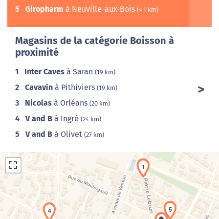
5
Giropharm
à Neuville-aux-Bois
(< 1 km)
Magasins de la catégorie Boisson à
proximité
1
Inter Caves
à Saran
(19 km)
2
Cavavin
à Pithiviers
(19 km)
3
Nicolas
à Orléans
(20 km)
4
V and B
à Ingré
(24 km)
5
V and B
à Olivet
(27 km)
1
5
4